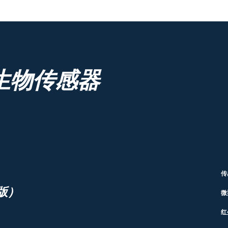
生物传感器
传
版）
微
红