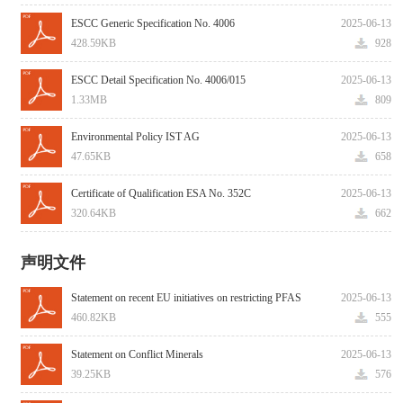
ESCC Generic Specification No. 4006
2025-06-13
428.59KB
928
ESCC Detail Specification No. 4006/015
2025-06-13
1.33MB
809
Environmental Policy IST AG
2025-06-13
47.65KB
658
Certificate of Qualification ESA No. 352C
2025-06-13
320.64KB
662
声明文件
Statement on recent EU initiatives on restricting PFAS
2025-06-13
460.82KB
555
Statement on Conflict Minerals
2025-06-13
39.25KB
576