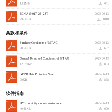
1.82MB
641
ECN A19.017_2P_2ST
2025-06-13
299.6KB
1018
条款和条件
Purchase Conditions of IST AG
2025-06-13
98.59KB
667
General Terms and Conditions of IST AG
2025-06-13
123.91KB
803
GDPR Data Protection Note
2025-06-13
90KB
868
软件指南
HYT humidity module master code
2025-06-13
49.66KB
609