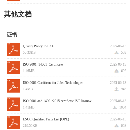
其他文档
证书
Quality Policy IST AG
2025-06-13
50.33KB
559
ISO 9001_14001_Certificate
2025-06-13
1.46MB
602
ISO 9001 Certificate for Jobst Technologies
2025-06-13
1.4MB
946
ISO 9001 and 14001:2015 certificate IST Roznov
2025-06-13
1.41MB
1004
ESCC Qualified Parts List (QPL)
2025-06-13
219.55KB
653