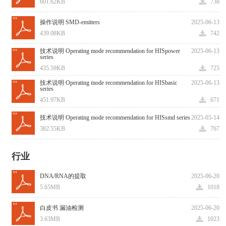
601.62KB
738
操作说明 SMD-emitters
2025-06-13
439.08KB
742
技术说明 Operating mode recommendation for HISpower
2025-06-13
series
435.59KB
725
技术说明 Operating mode recommendation for HISbasic
2025-06-13
series
451.97KB
671
技术说明 Operating mode recommendation for HISsmd series
2025-05-14
382.55KB
767
行业
DNA/RNA的提取
2025-06-20
5.65MB
1018
白皮书 漏油检测
2025-06-20
3.63MB
1023