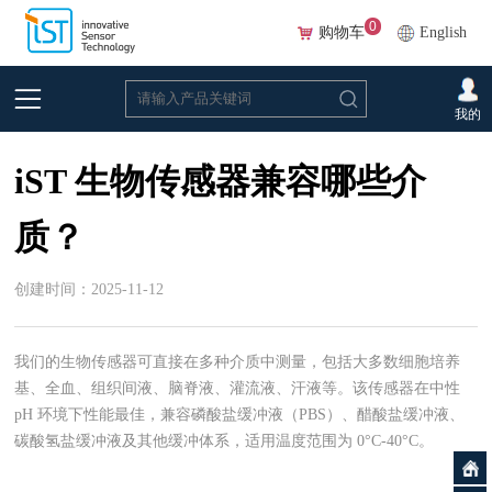
0
购物车
English
首页
>
常见问题
>
生物
我的
iST 生物传感器兼容哪些介
质？
创建时间：2025-11-12
我们的生物传感器可直接在多种介质中测量，包括大多数细胞培养
基、全血、组织间液、脑脊液、灌流液、汗液等。该传感器在中性
pH 环境下性能最佳，兼容磷酸盐缓冲液（PBS）、醋酸盐缓冲液、
碳酸氢盐缓冲液及其他缓冲体系，适用温度范围为 0°C-40°C。