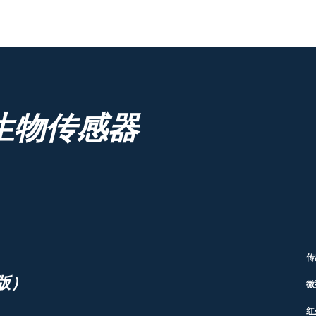
生物传感器
传
版）
微
红