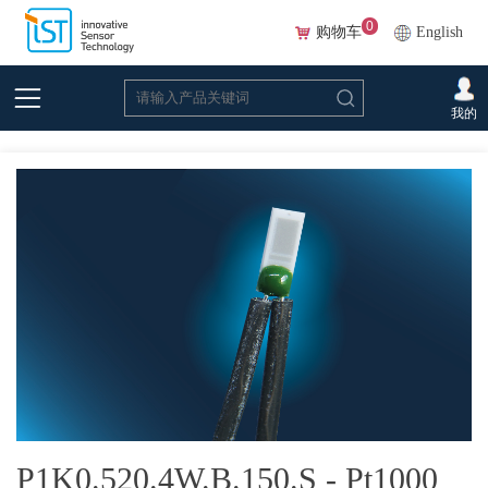
0
购物车
English
首页
>
在线选型(Beta)
>
温度传感器
>
铂
>P1K0.520.4W.B.150.S - Pt1000 F0.3 等
我的
级，带银线
P1K0.520.4W.B.150.S - Pt1000