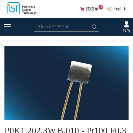
0
购物车
English
首页
>
在线选型(Beta)
>
温度传感器
>
铂
>P0K1.202.3W.B.010 - Pt100 F0.3等级
我的
，具备优化的防静电（ESD）设计，带镍/金线
P0K1.202.3W.B.010 - Pt100 F0.3