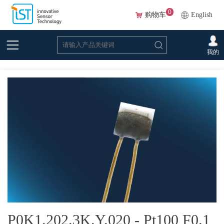
0
购物车
English
首页
>
在线选型(Beta)
>
温度传感器
>
铂
>P0K1.202.3K.Y.020 - Pt100 F0.1等级
我的
带镍金引线
P0K1.202.3K.Y.020 - Pt100 F0.1