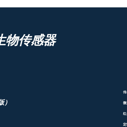
生物传感器
传
版）
微
红
定