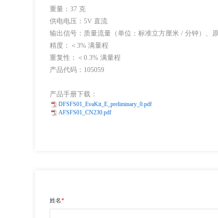
重量：37 克
供电电压：5V 直流
输出信号：质量流量（单位：标准立方厘米 / 分钟）、
精度：＜3% 满量程
重复性：＜0.3% 满量程
产品代码：105059
产品手册下载：
DFSFS01_EvaKit_E_preliminary_0.pdf
AFSFS01_CN230.pdf
姓名
*