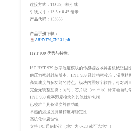
连接方式：TO-39, 4根引线
引线尺寸：13.5 x 0.45 毫米
产品代码：153658
产品手册下载：
AHHYTM_CN2.3.1.pdf
HYT 939 优势与特性:
IST HYT 939 数字湿度模块的传感器区域具备
供压力密封封装版本。HYT 939 经过精密校准，湿度精
高集成度与多功能的特点。模块内置数字软件，可对测量数
完全无调整互换；同时，芯片级（on-chip）计算会
HYT 939 数字湿度模块的其他优势包括：
已校准且具备温度补偿功能
卓越的温湿度测量精度与稳定性
高抗化学腐蚀性
支持 I²C 通信协议（地址为 0x28 或可选地址）