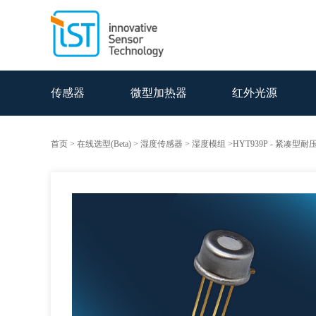
传感器
微型加热器
红外光源
首页
>
在线选型(Beta)
>
湿度传感器
>
湿度模组
>HYT939P - 紧凑型