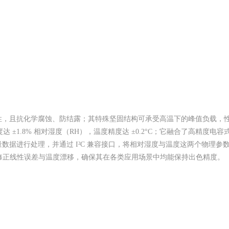
机械坚固性，且抗化学腐蚀、防结露；其特殊坚固结构可承受高温下的峰值负
度达 ±1.8% 相对湿度（RH），温度精度达 ±0.2°C；它融合了高精度
据进行处理，并通过 I²C 兼容接口，将相对湿度与温度这两个物理参数以
自动修正线性误差与温度漂移，确保其在各类应用场景中均能保持出色精度。