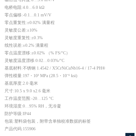
电桥电阻:4.0…6.0 kΩ
零点偏移:-0.1…0.1 mV/V
零点重复性:±0.02% 满量程
灵敏度公差:±10%
灵敏度重复性:±0.3%
线性误差:±0.2% 满量程
零点温度漂移:±0.02% （% FS/°C）
灵敏度温度漂移:0.02…0.03%/°C
基底材料:不锈钢 1.4542 / X5CrNiCuNb16-4 / 17-4 PH®
弹性模量:197・10³ MPa (28.5・10⁻⁶ ksi)
基底厚度:2.0 毫米
尺寸:10.5 x 9.0 x2.6 毫米
工作温度范围:-20…125 °C
环境湿度:0…95% RH，无冷凝
防护等级:IP44
包装:塑料袋包装，附带含单独校准数据的标签
产品代码:155906