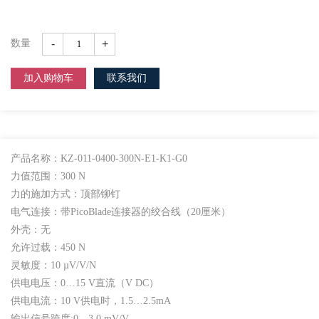
-
+
数量
加入购物车
联系我们
产品名称：KZ-011-0400-300N-E1-K1-G0
力值范围：300 N
力的施加方式：顶部铆钉
电气连接：带PicoBlade连接器的绞合线（20厘米）
外壳：无
允许过载：450 N
灵敏度：10 µV/V/N
供电电压：0…15 V直流（V DC）
供电电流：10 V供电时，1.5…2.5mA
输出信号跨度:0…3.0 mV/V