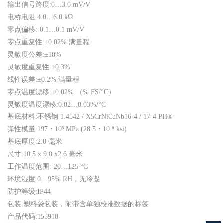
输出信号跨度:0…3.0 mV/V
电桥电阻:4.0…6.0 kΩ
零点偏移:-0.1…0.1 mV/V
零点重复性:±0.02% 满量程
灵敏度公差:±10%
灵敏度重复性:±0.3%
线性误差:±0.2% 满量程
零点温度漂移:±0.02% （% FS/°C）
灵敏度温度漂移:0.02…0.03%/°C
基底材料:不锈钢 1.4542 / X5CrNiCuNb16-4 / 17-4 PH®
弹性模量:197・10³ MPa (28.5・10⁻⁶ ksi)
基底厚度:2.0 毫米
尺寸:10.5 x 9.0 x2.6 毫米
工作温度范围:-20…125 °C
环境湿度:0…95% RH，无冷凝
防护等级:IP44
包装:塑料袋包装，附带含单独校准数据的标签
产品代码:155910