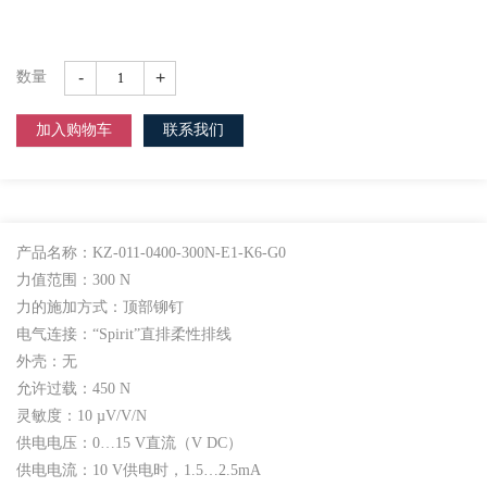
-
+
数量
加入购物车
联系我们
产品名称：KZ-011-0400-300N-E1-K6-G0
力值范围：300 N
力的施加方式：顶部铆钉
电气连接：“Spirit”直排柔性排线
外壳：无
允许过载：450 N
灵敏度：10 µV/V/N
供电电压：0…15 V直流（V DC）
供电电流：10 V供电时，1.5…2.5mA