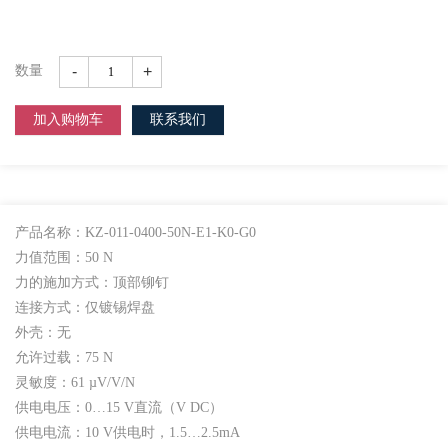
-
+
数量
加入购物车
联系我们
产品名称：KZ-011-0400-50N-E1-K0-G0
力值范围：50 N
力的施加方式：顶部铆钉
连接方式：仅镀锡焊盘
外壳：无
允许过载：75 N
灵敏度：61 µV/V/N
供电电压：0…15 V直流（V DC）
供电电流：10 V供电时，1.5…2.5mA