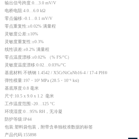
输出信号跨度:0…3.0 mV/V
电桥电阻:4.0…6.0 kΩ
零点偏移:-0.1…0.1 mV/V
零点重复性:±0.02% 满量程
灵敏度公差:±10%
灵敏度重复性:±0.3%
线性误差:±0.2% 满量程
零点温度漂移:±0.02% （% FS/°C）
灵敏度温度漂移:0.02…0.03%/°C
基底材料:不锈钢 1.4542 / X5CrNiCuNb16-4 / 17-4 PH®
弹性模量:197・10³ MPa (28.5・10⁻⁶ ksi)
基底厚度:0.8 毫米
尺寸:10.5 x 9.0 x 1.2 毫米
工作温度范围:-20…125 °C
环境湿度:0…95% RH，无冷凝
防护等级:IP44
包装:塑料袋包装，附带含单独校准数据的标签
产品代码:155898