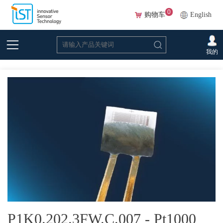
0
购物车
English
首页
>
在线选型(Beta)
>
温度传感器
>
铂
>P1K0.202.3FW.C.007 - Pt1000 F0.6等
我的
级 带扁平线，具备优化的防静电（ESD）设计
P1K0.202.3FW.C.007 - Pt1000