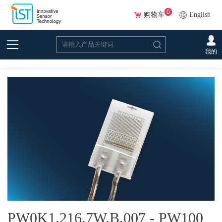
0
购物车
English
首页
>
在线选型(Beta)
>
温度传感器
>
铂
>PW0K1.216.7W.B.007 - PW100 F0.3
我的
等级（最高耐受温度 600°C），带铂线，具备优化的防静电（ESD）设计
PW0K1.216.7W.B.007 - PW100