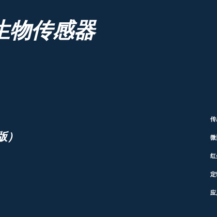
生物传感器
传
版）
微
红
定
应