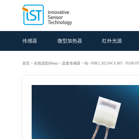
传感器
微型加热器
红外光源
首页
>
在线选型(Beta)
>
温度传感器
>
铂
>P0K1.202.6W.A.007 -