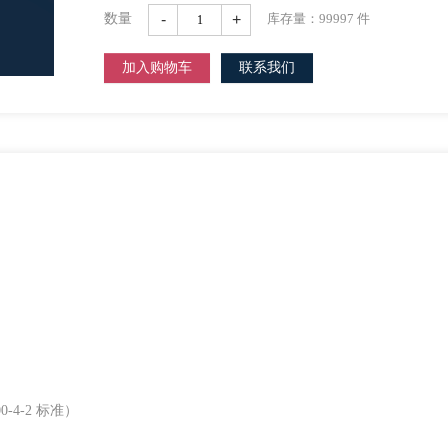
-
+
数量
库存量：
99997
件
加入购物车
联系我们
-4-2 标准）