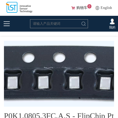
0
购物车
English
首页
>
在线选型(Beta)
>
温度传感器
>
铂
>P0K1.0805.3FC.A.S - FlipChip Pt 100
我的
0805 3FC F0.15等级，带卷带
P0K1.0805.3FC.A.S - FlipChip Pt