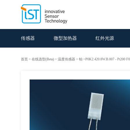
传感器
微型加热器
红外光源
首页
>
在线选型(Beta)
>
温度传感器
>
铂
>P0K2.420.8W.B.007 -