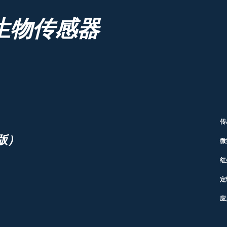
生物传感器
传
版）
微
红
定
应