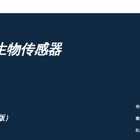
生物传感器
传
版）
微
红