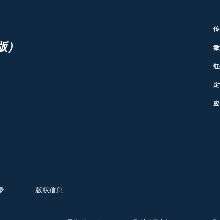
传
版）
微
红
定
应
录
|
版权信息