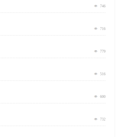
746
716
779
516
600
732