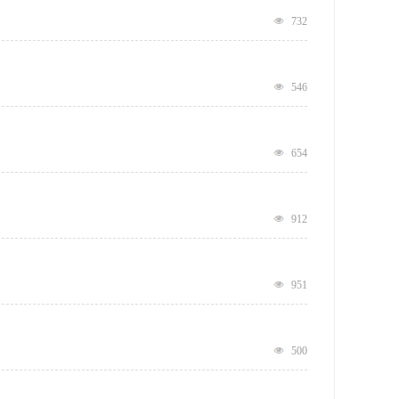
732
546
654
912
951
500