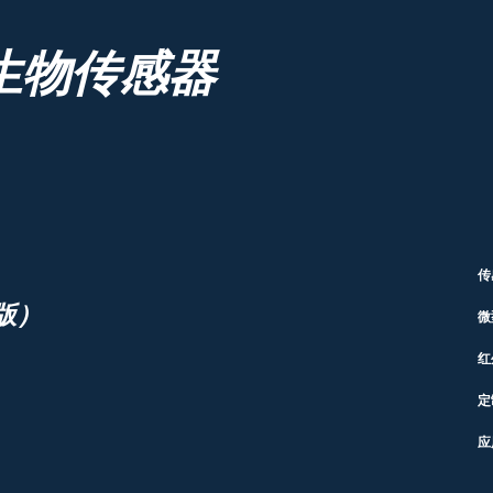
生物传感器
传
版）
微
红
定
应