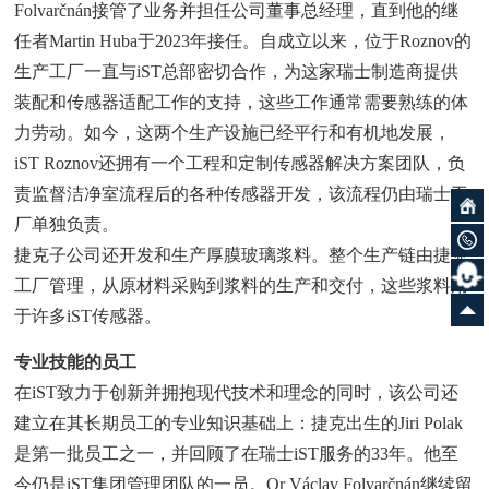
Folvarčnán接管了业务并担任公司董事总经理，直到他的继
任者Martin Huba于2023年接任。自成立以来，位于Roznov的
生产工厂一直与iST总部密切合作，为这家瑞士制造商提供
装配和传感器适配工作的支持，这些工作通常需要熟练的体
力劳动。如今，这两个生产设施已经平行和有机地发展，
iST Roznov还拥有一个工程和定制传感器解决方案团队，负
责监督洁净室流程后的各种传感器开发，该流程仍由瑞士工
厂单独负责。
捷克子公司还开发和生产厚膜玻璃浆料。整个生产链由捷克
工厂管理，从原材料采购到浆料的生产和交付，这些浆料用
于许多iST传感器。
专业技能的员工
在iST致力于创新并拥抱现代技术和理念的同时，该公司还
建立在其长期员工的专业知识基础上：捷克出生的Jiri Polak
是第一批员工之一，并回顾了在瑞士iST服务的33年。他至
今仍是iST集团管理团队的一员。Or Václav Folvarčnán继续留