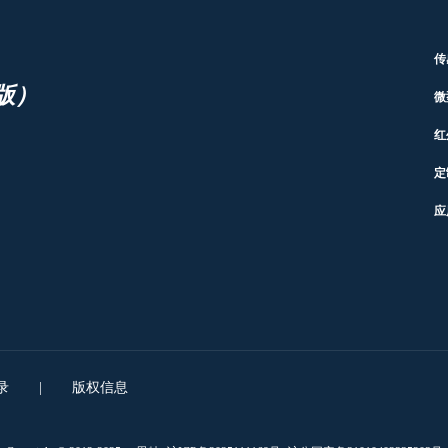
传
版）
微
红
定
应
录
|
版权信息