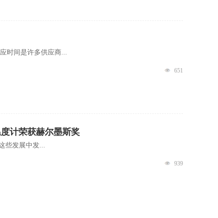
时间是许多供应商...
651
校准温度计荣获赫尔墨斯奖
些发展中发...
939