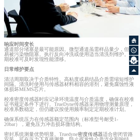
响应时间变长
通道部分堵塞是最可能原因。微型通道虽需样品量少，但也
易被污染物阻塞。执行反向冲洗或使用适当清洗剂维护。定
期校准可及时发现性能漂移。
日常维护要点
清洁周期取决于介质特性。高粘度或易结晶介质需缩短维护
间隔。清洗时使用与传感器材料相容的溶剂，避免腐蚀性液
体损坏MEMS芯片。
校准密度传感器时应记录环境温度与介质温度，确保在校准
证书规定条件下进行。TrueDyne传感器采用物理测量原理，
校准系数稳定，但仍建议按使用频率制定定期校准计划。
确保系统压力在传感器额定范围内（标准型号耐受1-
20bar），避免压力冲击损坏微结构。
密封系统测量优势明显。Truedyne
密度传感器
适合密闭管路
安装，可在压力下直接测量，防止挥发性介质汽化影响结