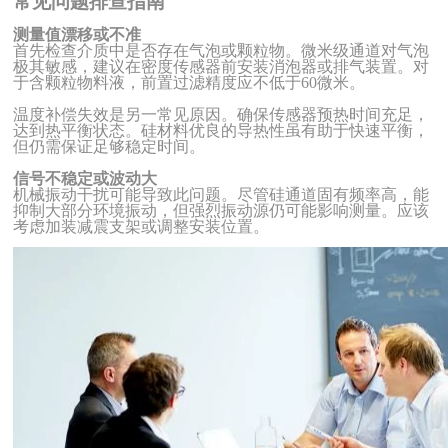
常见问题排查指南
测量值漂移或不准
首先检查介质中是否存在气泡或颗粒物。微米级通道对气泡
极其敏感，建议在密度传感器前安装消泡器或排气装置。对
于含颗粒物料液，前置过滤精度应不低于
60微米。
温度补偿失效是另一常见原因。确保传感器预热时间充足，
达到热平衡状态。硅材料优良的导热性虽有助于快速平衡，
但仍需保证足够稳定时间。
信号不稳定或波动大
机械振动干扰可能导致此问题。尽管硅通道固有频率高，能
抑制大部分环境振动，但强烈振动源仍可能影响测量。应该
考虑加装减震支架或调整安装位置。