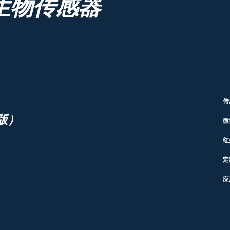
生物传感器
传
版）
微
红
定
应