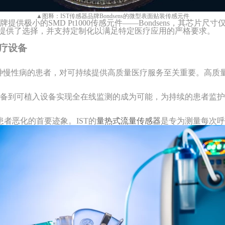
▲
图释：
IST传感器品牌Bondsens的微型表面贴装传感元件
牌
提供
极小
的
SMD Pt1000传感元件——Bondsens，其芯片尺寸仅
测提供了选择，并支持定制化以满足特定医疗应用的严格要求。
疗设备
多种慢性病的患者，对可持续提供高质量医疗服务至关重要。高质
设备到可植入设备实现全在线监测的成为可能，为持续的患者监
患者恶化的首要迹象。
IST的
量热式流量传感器
是专为测量每次呼