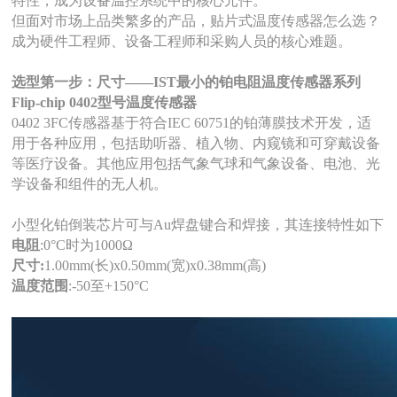
特性，成为设备温控系统中的核心元件。
但面对市场上品类繁多的产品，贴片式温度传感器怎么选？
成为硬件工程师、设备工程师和采购人员的核心难题。
选型第一步：
尺寸——
IST最小的铂电阻温度传感器系列
Flip-chip 0402型号
温度
传感器
0402 3FC传感器基于符合IEC 60751的铂薄膜技术开发，适
用于各种应用，包括助听器、植入物、内窥镜和可穿戴设备
等医疗设备。其他应用包括气象气球和气象设备、电池、光
学设备和组件的无人机。
小型化铂倒装芯片可与
Au焊盘键合和焊接，其连接特性如下
电阻
:0°C时为1000Ω
尺寸
:
1.00mm(长)x0.50mm(宽)x0.38mm(高)
温度范围
:-50至+150°C