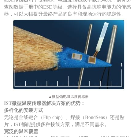
查阅数据手册中的
ESD等级。选择具备高抗静电能力的传感
器，可以大幅提升最终产品的良率和现场运行的稳定性。
▲微型铂电阻温度传感器
IST微型温度传感器解决方案
的优势：
多样化的
安装方式
无论是金线键合（
Flip-chip）、焊接（BondSens）还是贴
片
，
IST都能提供多种接线方案，满足不同需求。
宽泛的温区覆盖