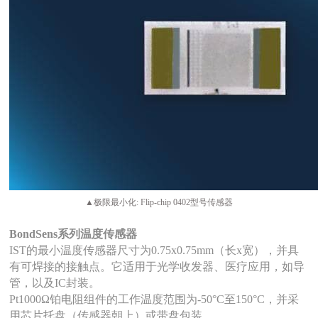
▲极限最小化: Flip-chip 0402型号传感器
BondSens
系列温度传感器
IST的最小温度传感器尺寸为0.75x0.75mm（长x宽），并具
有可焊接的接触点。它适用于光学收发器、医疗应用，如导
管，以及IC封装。
Pt1000Ω铂电阻组件的工作温度范围为-50°C至150°C，并采
用芯片托盘（传感器朝上）或带盘包装。