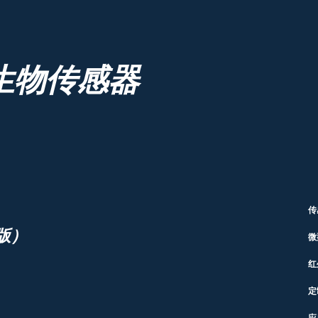
生物传感器
传
版）
微
红
定
应