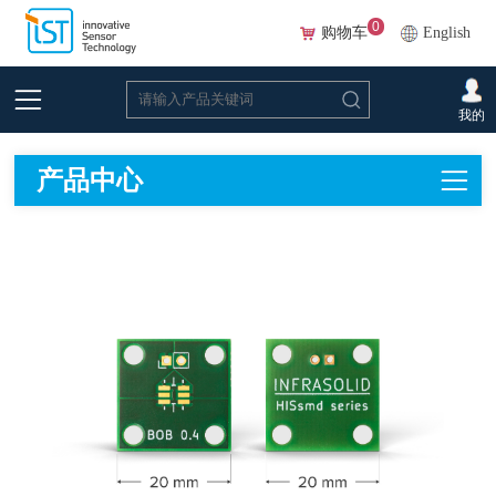
0
购物车
English
首页
>
在线选型(Beta)
>
红外光源
>
光源配件
我的
产品中心