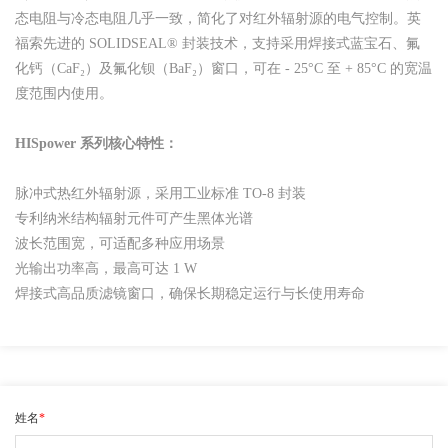
态电阻与冷态电阻几乎一致，简化了对红外辐射源的电气控制。英
福索先进的 SOLIDSEAL® 封装技术，支持采用焊接式蓝宝石、氟
化钙（CaF₂）及氟化钡（BaF₂）窗口，可在 - 25°C 至 + 85°C 的宽温
度范围内使用。
HISpower 系列核心特性：
脉冲式热红外辐射源，采用工业标准 TO-8 封装
专利纳米结构辐射元件可产生黑体光谱
波长范围宽，可适配多种应用场景
光输出功率高，最高可达 1 W
焊接式高品质滤镜窗口，确保长期稳定运行与长使用寿命
姓名
*