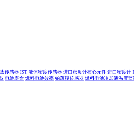
酸盐传感器
IST 液体密度传感器
进口密度计核心元件
进口密度计
型
电池寿命
燃料电池效率
铂薄膜传感器
燃料电池冷却液温度监