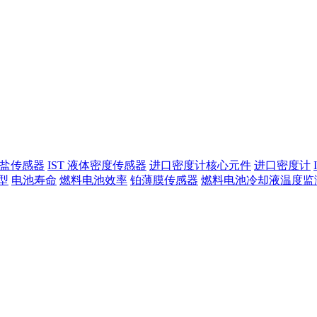
酸盐传感器
IST 液体密度传感器
进口密度计核心元件
进口密度计
型
电池寿命
燃料电池效率
铂薄膜传感器
燃料电池冷却液温度监