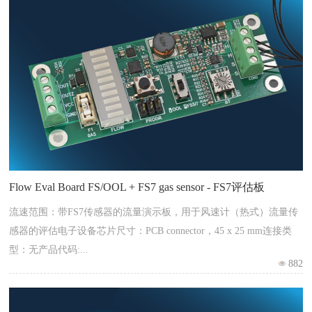
Flow Eval Board FS/OOL + FS7 gas sensor - FS7评估板
流速范围：带FS7传感器的流量演示板，用于风速计（热式）流量传
感器的评估电子设备芯片尺寸：PCB connector，45 x 25 mm连接类
型：无产品代码:...
882