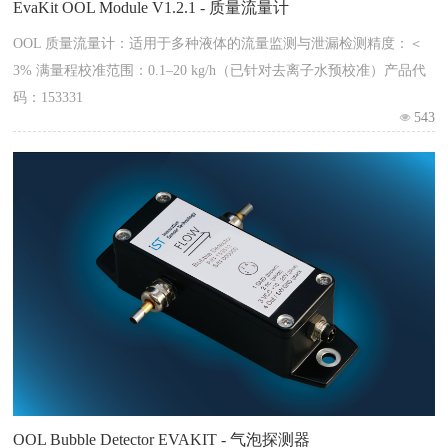
EvaKit OOL Module V1.2.1 - 质量流量计
OOL 质量流量计：适用于多种液体的流量监测与泄漏检测精度：＜
3% 满量程校准范围：0.1–20 kg/h（已针对去离子水预校准）产品代
码：153331
543
OOL Bubble Detector EVAKIT - 气泡探测器